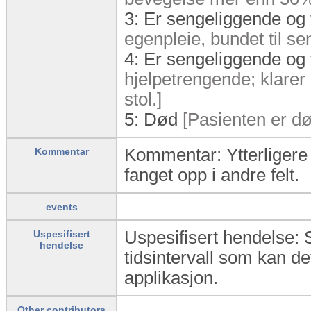
3:
Er sengeliggende og 
egenpleie, bundet til se
4:
Er sengeliggende og t
hjelpetrengende; klarer 
stol.]
5:
Død
[Pasienten er dø
Kommentar: Ytterligere 
Kommentar
fanget opp i andre felt.
events
Uspesifisert hendelse: S
Uspesifisert
hendelse
tidsintervall som kan def
applikasjon.
Other contributors