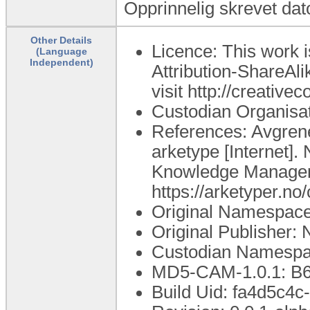
Opprinnelig skrevet dat
Other Details
Licence: This work 
(Language
Independent)
Attribution-ShareAli
visit http://creativ
Custodian Organisat
References: Avgrene
arketype [Internet].
Knowledge Manager [
https://arketyper.n
Original Namespace:
Original Publisher: 
Custodian Namespac
MD5-CAM-1.0.1: 
Build Uid: fa4d5c4