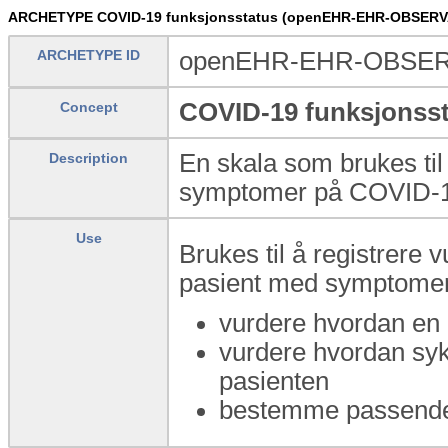
ARCHETYPE COVID-19 funksjonsstatus (openEHR-EHR-OBSERVAT
ARCHETYPE ID
openEHR-EHR-OBSERVA
COVID-19 funksjonss
Concept
En skala som brukes til
Description
symptomer på COVID-
Use
Brukes til å registrere 
pasient med symptomer
vurdere hvordan en 
vurdere hvordan syk
pasienten
bestemme passende