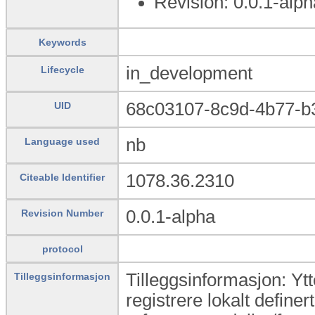
Revision: 0.0.1-alph
Keywords
in_development
Lifecycle
68c03107-8c9d-4b77-b
UID
nb
Language used
1078.36.2310
Citeable Identifier
0.0.1-alpha
Revision Number
protocol
Tilleggsinformasjon: Yt
Tilleggsinformasjon
registrere lokalt definert