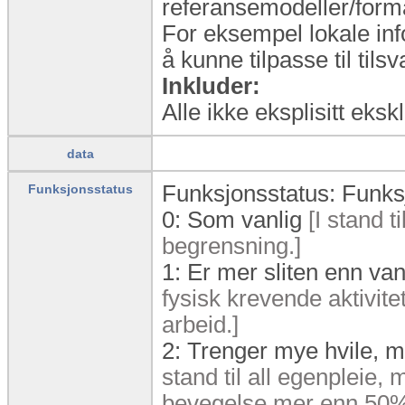
referansemodeller/form
For eksempel lokale inf
å kunne tilpasse til til
Inkluder:
Alle ikke eksplisitt eks
data
Funksjonsstatus: Funk
Funksjonsstatus
0:
Som vanlig
[I stand t
begrensning.]
1:
Er mer sliten enn van
fysisk krevende aktivite
arbeid.]
2:
Trenger mye hvile, m
stand til all egenpleie, 
bevegelse mer enn 50% 