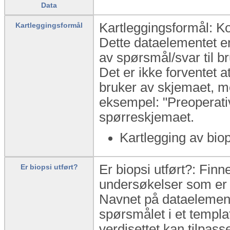
Data
Kartleggingsformål: Ko
Kartleggingsformål
Dette dataelementet er
av spørsmål/svar til b
Det er ikke forventet a
bruker av skjemaet, me
eksempel: "Preoperativ
spørreskjemaet.
Kartlegging av bio
Er biopsi utført?: Fin
Er biopsi utført?
undersøkelser som er 
Navnet på dataelement
spørsmålet i et templat
verdisettet kan tilpas