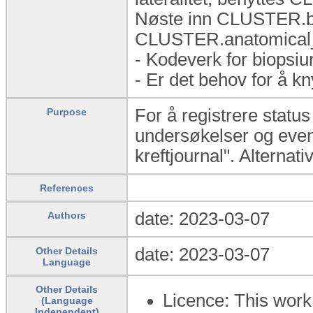
Nøste inn CLUSTER.bi
CLUSTER.anatomical_pa
- Kodeverk for biops
- Er det behov for å kny
For å registrere statu
Purpose
undersøkelser og event
kreftjournal". Alternati
References
date: 2023-03-07
Authors
date: 2023-03-07
Other Details
Language
Other Details
Licence: This wor
(Language
Independent)