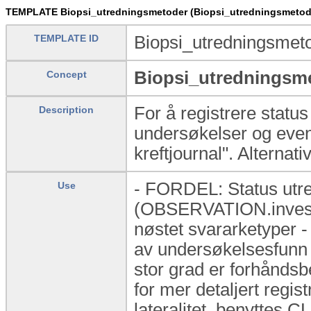
TEMPLATE Biopsi_utredningsmetoder (Biopsi_utredningsmetod
TEMPLATE ID
Biopsi_utredningsmet
Biopsi_utredningsm
Concept
For å registrere statu
Description
undersøkelser og event
kreftjournal". Alternati
- FORDEL: Status utred
Use
(OBSERVATION.investig
nøstet svararketyper -
av undersøkelsesfunn 
stor grad er forhånds
for mer detaljert regis
lateralitet, benyttes 