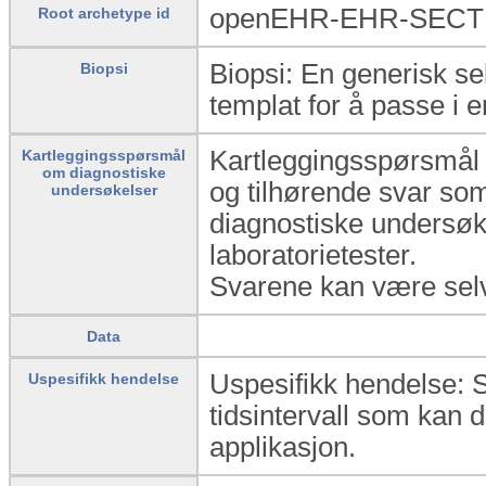
openEHR-EHR-SECTI
Root archetype id
Biopsi: En generisk se
Biopsi
templat for å passe i en
Kartleggingsspørsmål
Kartleggingsspørsmål
om diagnostiske
og tilhørende svar som 
undersøkelser
diagnostiske undersøke
laboratorietester.
Svarene kan være selv
Data
Uspesifikk hendelse: St
Uspesifikk hendelse
tidsintervall som kan de
applikasjon.