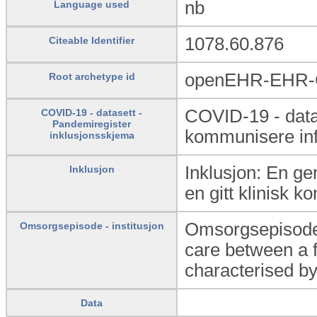
nb
Language used
1078.60.876
Citeable Identifier
openEHR-EHR-
Root archetype id
COVID-19 - data
COVID-19 - datasett -
Pandemiregister
kommunisere info
inklusjonsskjema
Inklusjon: En ge
Inklusjon
en gitt klinisk ko
Omsorgsepisode -
Omsorgsepisode - institusjon
care between a fo
characterised by
Data