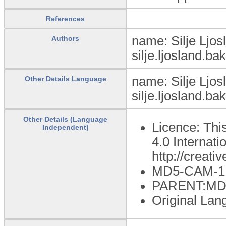
References
name: Silje Ljos
Authors
silje.ljosland.b
name: Silje Ljos
Other Details Language
silje.ljosland.b
Other Details (Language
Licence: Thi
Independent)
4.0 Internati
http://creat
MD5-CAM-1.
PARENT:MD
Original Lan