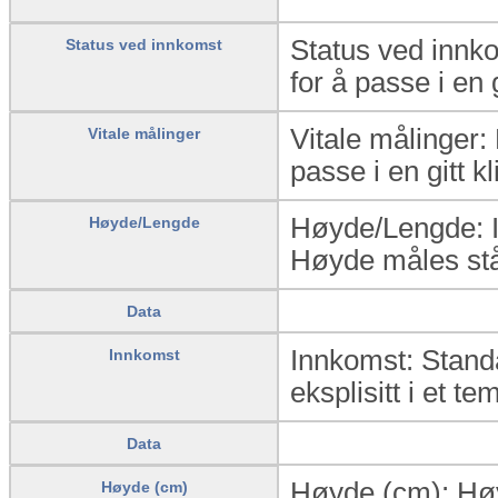
Status ved innko
Status ved innkomst
for å passe i en g
Vitale målinger:
Vitale målinger
passe i en gitt k
Høyde/Lengde: Ind
Høyde/Lengde
Høyde måles stå
Data
Innkomst: Standa
Innkomst
eksplisitt i et te
Data
Høyde (cm): Høyd
Høyde (cm)