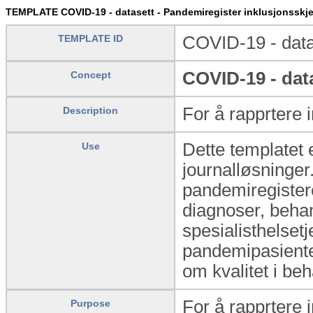
TEMPLATE COVID-19 - datasett - Pandemiregister inklusjonsskje
TEMPLATE ID
COVID-19 - data
COVID-19 - dat
Concept
For å rapprtere 
Description
Dette templatet 
Use
journalløsninger.
pandemiregister
diagnoser, behan
spesialisthelset
pandemipasiente
om kvalitet i beh
For å rapprtere 
Purpose