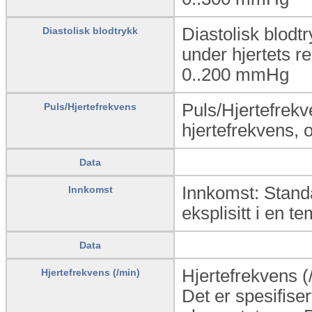
Diastolisk blodtr
Diastolisk blodtrykk
under hjertets r
0..200
mmHg
Puls/Hjertefrekve
Puls/Hjertefrekvens
hjertefrekvens, 
Data
Innkomst: Standa
Innkomst
eksplisitt i en te
Data
Hjertefrekvens (/
Hjertefrekvens (/min)
Det er spesifiser