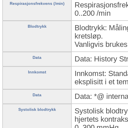
Respirasjonsfre
Respirasjonsfrekvens (/min)
0..200
/min
Blodtrykk: Måling
Blodtrykk
kretsløp.
Vanligvis brukes
Data: History St
Data
Innkomst: Standa
Innkomst
eksplisitt i et te
Data: *@ intern
Data
Systolisk blodtry
Systolisk blodtrykk
hjertets kontrak
0..300
mmHg