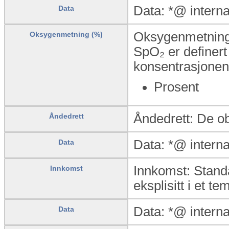
Data: *@ intern
Data
Oksygenmetning (
Oksygenmetning (%)
SpO₂ er definer
konsentrasjonen
Prosent
Åndedrett: De obs
Åndedrett
Data: *@ intern
Data
Innkomst: Standa
Innkomst
eksplisitt i et te
Data: *@ intern
Data