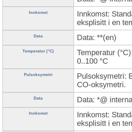
Innkomst: Standa
Innkomst
eksplisitt i en te
Data: **(en)
Data
Temperatur (°C):
Temperatur (°C)
0..100
°C
Pulsoksymetri: B
Pulsoksymetri
CO-oksymetri.
Data: *@ intern
Data
Innkomst: Standa
Innkomst
eksplisitt i en te