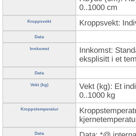
0..1000
cm
Kroppsvekt: Indi
Kroppsvekt
Data
Innkomst: Standa
Innkomst
eksplisitt i et te
Data
Vekt (kg): Et in
Vekt (kg)
0..1000
kg
Kroppstemperatu
Kroppstemperatur
kjernetemperatu
Data: *@ intern
Data