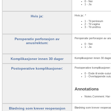
0 - Nei
1 - Ja
Hvis ja:: *
Hvis ja:
1 - Til perineum
2 - Til vagina
3 - Til urethra
Peroperativ perforasjon av an
Peroperativ perforasjon av
anus/rektum:
0 - Nei
1 - Ja
Komplikasjoner innen 30 dager
Komplikasjoner innen 30 dager
Postoperative komplikasjoner::
Postoperative komplikasjoner:
0 - Ende til ende-sutur
1 - Overlappende sut
Annotations
Notes.Comment: Har d
Blødning som krever reoperasj
Blødning som krever reoperasjon