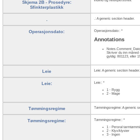
Skjema 2B - Prosedyre:
Sfinkterplastikk
.: A generic section header.
.
Operasjonsdato:: *
Operasjonsdato:
Annotations
Notes.Comment: Dato s
Skriver du inn måned 
gyldig: 801123, eller 
Leie: A generic section header.
Leie
Leie:: *
Leie:
1 - Rygg
2 - Mage
Tømmingsregime: A generic se
Tømmingsregime
Tømmingsregime:: *
Tømmingsregime:
1 - Peroral tarmtømm
2 - Klyx/klyster
3 - Ingen