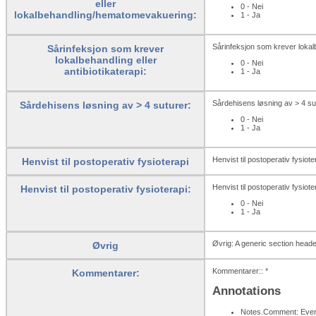
eller
0 - Nei
lokalbehandling/hematomevakuering:
1 - Ja
Sårinfeksjon som krever lokalbe
Sårinfeksjon som krever
lokalbehandling eller
0 - Nei
antibiotikaterapi:
1 - Ja
Sårdehisens løsning av > 4 sut
Sårdehisens løsning av > 4 suturer:
0 - Nei
1 - Ja
Henvist til postoperativ fysiot
Henvist til postoperativ fysioterapi
Henvist til postoperativ fysioter
Henvist til postoperativ fysioterapi:
0 - Nei
1 - Ja
Øvrig: A generic section heade
Øvrig
Kommentarer:: *
Kommentarer:
Annotations
Notes.Comment: Event