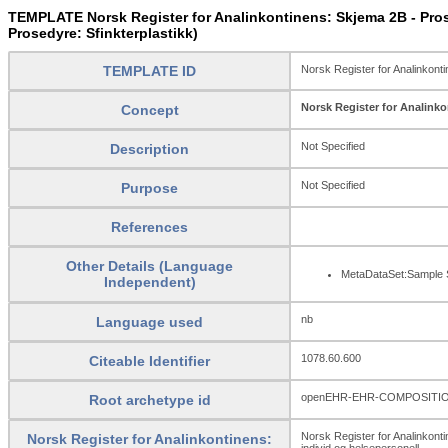
TEMPLATE Norsk Register for Analinkontinens: Skjema 2B - Prose
Prosedyre: Sfinkterplastikk)
TEMPLATE ID
Norsk Register for Analinkonti
Norsk Register for Analinko
Concept
Not Specified
Description
Not Specified
Purpose
References
Other Details (Language
MetaDataSet:Sample S
Independent)
nb
Language used
1078.60.600
Citeable Identifier
openEHR-EHR-COMPOSITION
Root archetype id
Norsk Register for Analinkonti
Norsk Register for Analinkontinens:
individ og helsepersonell.