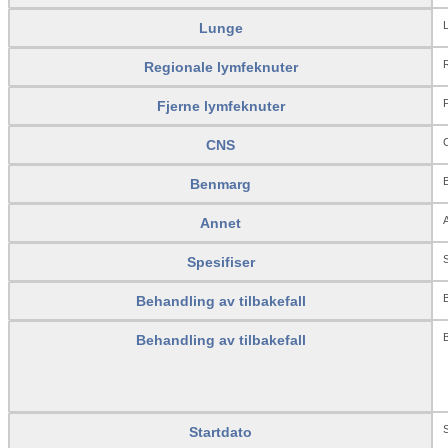
L
Lunge
R
Regionale lymfeknuter
F
Fjerne lymfeknuter
CNS
Benmarg
A
Annet
S
Spesifiser
B
Behandling av tilbakefall
B
Behandling av tilbakefall
S
Startdato