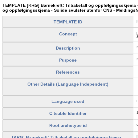
TEMPLATE [KRG] Barnekreft: Tilbakefall og oppfølgingsskjema - 
og oppfølgingsskjema - Solide svulster utenfor CNS - MeldingsN
TEMPLATE ID
[
Concept
N
Description
N
Purpose
References
Other Details (Language Independent)
Language used
Citeable Identifier
Root archetype id
[
[KRG] Barnekreft: Tilbakefall og oppfølgingsskjema -