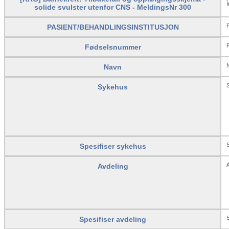
I
solide svulster utenfor CNS - MeldingsNr 300
PASIENT/BEHANDLINGSINSTITUSJON
Fødselsnummer
Navn
Sykehus
S
Spesifiser sykehus
A
Avdeling
S
Spesifiser avdeling