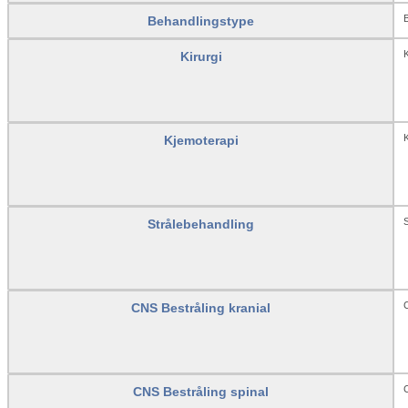
B
Behandlingstype
K
Kirurgi
K
Kjemoterapi
S
Strålebehandling
C
CNS Bestråling kranial
C
CNS Bestråling spinal