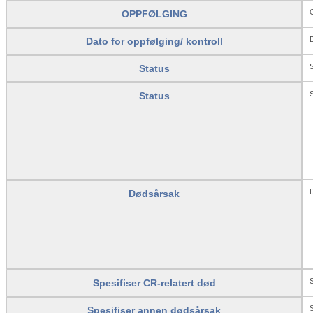
OPPFØLGING
D
Dato for oppfølging/ kontroll
S
Status
S
Status
Dødsårsak
S
Spesifiser CR-relatert død
Spesifiser annen dødsårsak