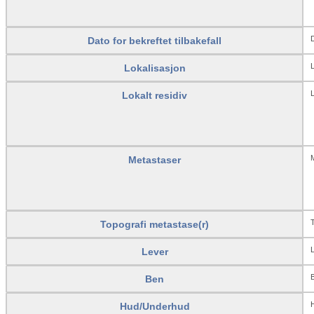
D
Dato for bekreftet tilbakefall
L
Lokalisasjon
L
Lokalt residiv
M
Metastaser
T
Topografi metastase(r)
L
Lever
B
Ben
Hud/Underhud