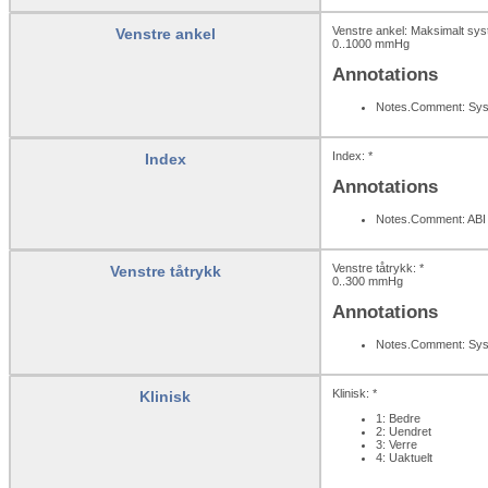
Venstre ankel: Maksimalt system
Venstre ankel
0..1000
mmHg
Annotations
Notes.Comment: Systo
Index: *
Index
Annotations
Notes.Comment: ABI 
Venstre tåtrykk: *
Venstre tåtrykk
0..300
mmHg
Annotations
Notes.Comment: Systo
Klinisk: *
Klinisk
1: Bedre
2: Uendret
3: Verre
4: Uaktuelt