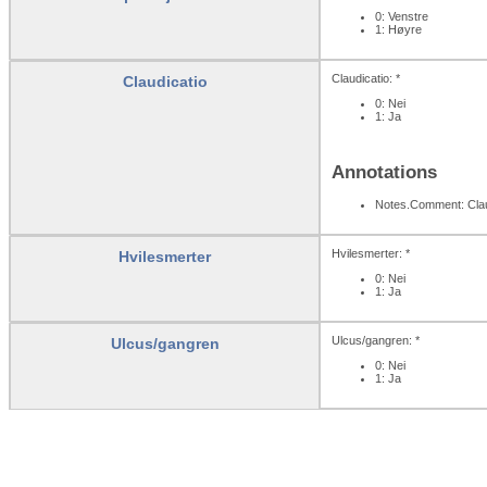
0: Venstre
1: Høyre
Claudicatio: *
Claudicatio
0: Nei
1: Ja
Annotations
Notes.Comment: Claud
Hvilesmerter: *
Hvilesmerter
0: Nei
1: Ja
Ulcus/gangren: *
Ulcus/gangren
0: Nei
1: Ja