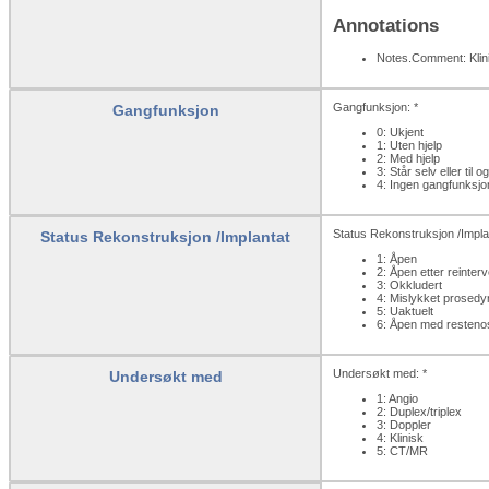
Annotations
Notes.Comment: Klinis
Gangfunksjon: *
Gangfunksjon
0: Ukjent
1: Uten hjelp
2: Med hjelp
3: Står selv eller til o
4: Ingen gangfunksjo
Status Rekonstruksjon /Implan
Status Rekonstruksjon /Implantat
1: Åpen
2: Åpen etter reinter
3: Okkludert
4: Mislykket prosedy
5: Uaktuelt
6: Åpen med resteno
Undersøkt med: *
Undersøkt med
1: Angio
2: Duplex/triplex
3: Doppler
4: Klinisk
5: CT/MR