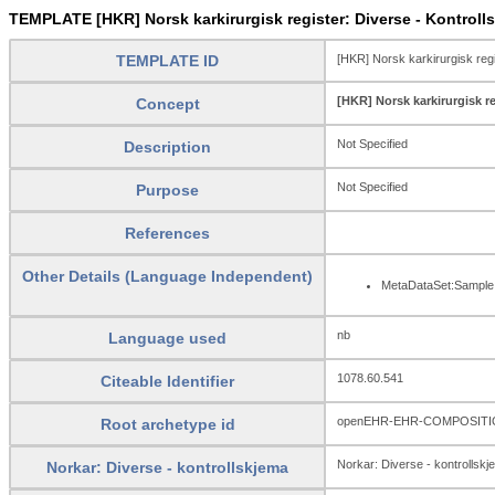
TEMPLATE [HKR] Norsk karkirurgisk register: Diverse - Kontrolls
TEMPLATE ID
[HKR] Norsk karkirurgisk regi
[HKR] Norsk karkirurgisk re
Concept
Not Specified
Description
Not Specified
Purpose
References
Other Details (Language Independent)
MetaDataSet:Sample 
nb
Language used
1078.60.541
Citeable Identifier
openEHR-EHR-COMPOSITION
Root archetype id
Norkar: Diverse - kontrollskj
Norkar: Diverse - kontrollskjema