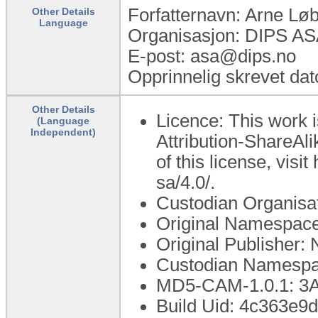
Forfatternavn: Arne Lø
Other Details
Language
Organisasjon: DIPS A
E-post: asa@dips.no
Opprinnelig skrevet da
Other Details
Licence: This work 
(Language
Independent)
Attribution-ShareAli
of this license, visi
sa/4.0/.
Custodian Organisat
Original Namespace:
Original Publisher: 
Custodian Namespac
MD5-CAM-1.0.1: 
Build Uid: 4c363e