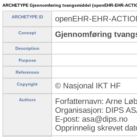
ARCHETYPE Gjennomføring tvangsmiddel (openEHR-EHR-ACTIO
ARCHETYPE ID
openEHR-EHR-ACTION.
Gjennomføring tvang
Concept
Description
Purpose
References
© Nasjonal IKT HF
Copyright
Forfatternavn: Arne Lø
Authors
Organisasjon: DIPS A
E-post: asa@dips.no
Opprinnelig skrevet da