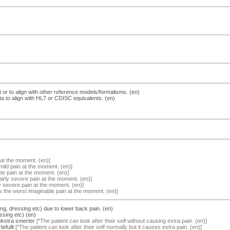
xt or to align with other reference models/formalisms. (en)
ata to align with HL7 or CDISC equivalents. (en)
 at the moment. (en)]
mild pain at the moment. (en)]
te pain at the moment. (en)]
airly severe pain at the moment. (en)]
y severe pain at the moment. (en)]
s the worst imaginable pain at the moment. (en)]
hing, dressing etc) due to lower back pain. (en)
ssing etc) (en)
ekstra smerter
[*The patient can look after their self without causing extra pain. (en)]
efullt
[*The patient can look after their self normally but it causes extra pain. (en)]