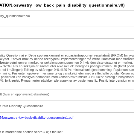
ION.oswestry_low_back_pain_disability_questionnaire.v0)
y_questionnaire.v0
lity Questionnaire. Dette spørreskjemaet er et pasientrapportert resultatmål (PROM) for rygg
skyttet. Enhver bruk av denne arketypen i implementeringer må være i samsvar med vilkårene
første setningen er merket, er seksjonspoengsummen 0; hvis den siste utsagnet er merket, d
 = 32 % Hvis en seksjon er savnet eller ikke aktuelt, beregnes poengsummen: 16 (totalt po
il i målingen) Tolking av skåringer 0 % til 20 %: minimal funksjonshemming: Pasienten kan takl
mming: Pasienten opplever mer smerte og vanskeligheter med å sitte, løfte og stå. Reiser og
 og pasienten kan vanligvis behandles med konservative midler. 41%-60%: alvorlig funksjonshe
%: forkrøplet: Ryggsmerter påvirker alle aspekter av pasientens liv. Positiv intervensjon e
t (hvis en opphavsrett eksisterer).
 Pain Disability Questionnaire.
36/oswestry-low-back-disability-questionnaire1.pdf
t is marked the section score = 0; if the last