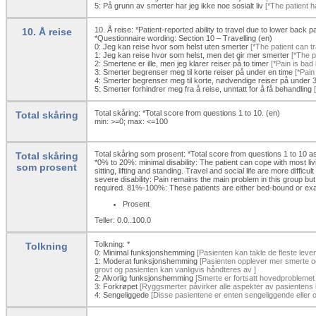
5:
På grunn av smerter har jeg ikke noe sosialt liv
[*The patient ha
10. Å reise: *Patient-reported ability to travel due to lower back pa
10. Å reise
*Questionnaire wording: Section 10 – Travelling (en)
0:
Jeg kan reise hvor som helst uten smerter
[*The patient can t
1:
Jeg kan reise hvor som helst, men det gir mer smerter
[*The p
2:
Smertene er ille, men jeg klarer reiser på to timer
[*Pain is bad
3:
Smerter begrenser meg til korte reiser på under en time
[*Pain 
4:
Smerter begrenser meg til korte, nødvendige reiser på under 3
5:
Smerter forhindrer meg fra å reise, unntatt for å få behandling
[
Total skåring: *Total score from questions 1 to 10. (en)
Total skåring
min: >=0; max: <=100
Total skåring som prosent: *Total score from questions 1 to 10 a
Total skåring
*0% to 20%: minimal disability: The patient can cope with most livi
som prosent
sitting, lifting and standing. Travel and social life are more di
severe disability: Pain remains the main problem in this group but a
required. 81%-100%: These patients are either bed-bound or exa
Prosent
Teller: 0.0..100.0
Tolkning: *
Tolkning
0:
Minimal funksjonshemming
[Pasienten kan takle de fleste levend
1:
Moderat funksjonshemming
[Pasienten opplever mer smerte og 
grovt og pasienten kan vanligvis håndteres av ]
2:
Alvorlig funksjonshemming
[Smerte er fortsatt hovedproblemet i
3:
Forkrøpet
[Ryggsmerter påvirker alle aspekter av pasientens li
4:
Sengeliggede
[Disse pasientene er enten sengeliggende eller