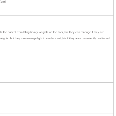
(en)]
s the patient from lifting heavy weights off the floor, but they can manage if they are
 weights, but they can manage light to medium weights if they are conveniently positioned.