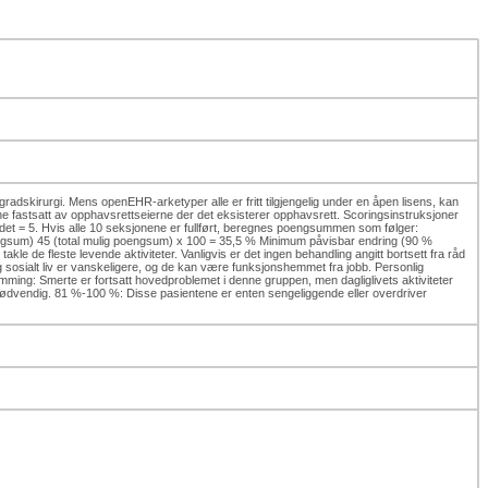
radskirurgi. Mens openEHR-arketyper alle er fritt tilgjengelig under en åpen lisens, kan
 fastsatt av opphavsrettseierne der det eksisterer opphavsrett. Scoringsinstruksjoner
et = 5. Hvis alle 10 seksjonene er fullført, beregnes poengsummen som følger:
engsum) 45 (total mulig poengsum) x 100 = 35,5 % Minimum påvisbar endring (90 %
e de fleste levende aktiviteter. Vanligvis er det ingen behandling angitt bortsett fra råd
 sosialt liv er vanskeligere, og de kan være funksjonshemmet fra jobb. Personlig
mming: Smerte er fortsatt hovedproblemet i denne gruppen, men dagliglivets aktiviteter
r nødvendig. 81 %-100 %: Disse pasientene er enten sengeliggende eller overdriver