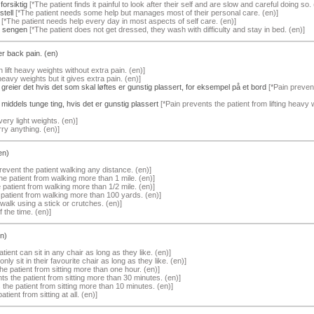
forsiktig
[*The patient finds it painful to look after their self and are slow and careful doing so. 
stell
[*The patient needs some help but manages most of their personal care. (en)]
[*The patient needs help every day in most aspects of self care. (en)]
i sengen
[*The patient does not get dressed, they wash with difficulty and stay in bed. (en)]
wer back pain. (en)
 lift heavy weights without extra pain. (en)]
 heavy weights but it gives extra pain. (en)]
 greier det hvis det som skal løftes er gunstig plassert, for eksempel på et bord
[*Pain prevent
 middels tunge ting, hvis det er gunstig plassert
[*Pain prevents the patient from lifting heavy
very light weights. (en)]
rry anything. (en)]
en)
revent the patient walking any distance. (en)]
he patient from walking more than 1 mile. (en)]
 patient from walking more than 1/2 mile. (en)]
 patient from walking more than 100 yards. (en)]
walk using a stick or crutches. (en)]
f the time. (en)]
en)
tient can sit in any chair as long as they like. (en)]
nly sit in their favourite chair as long as they like. (en)]
he patient from sitting more than one hour. (en)]
ts the patient from sitting more than 30 minutes. (en)]
the patient from sitting more than 10 minutes. (en)]
tient from sitting at all. (en)]