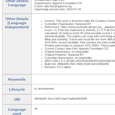
Other Details
Organisasjon: Apperta Foundation CIC.
Language
E-post: alan.fish@apperta.org
Opprinnelig skrevet dato: 2019-07-18
Other Details
Licence: This work is licensed under the Creative Commons
(Language
Custodian Organisation: Nasjonal IKT
Independent)
References: https://www.worksafe.qld.gov.au/__data/asset
score = 0; if the last statement is marked, it = 5. If all
calculated: 16 (total scored) 45 (total possible score) 
minimal disability: The patient can cope with most living a
lifting and standing. Travel and social life are more dif
41%-60%: severe disability: Pain remains the main problem 
Positive intervention is required. 81%-100%: These pati
Current Contact: Alan Fish, Apperta Foundation CIC.
Original Namespace: no.nasjonalikt
Original Publisher: Nasjonal IKT
Custodian Namespace: no.nasjonalikt
MD5-CAM-1.0.1: AF0AC14D33D4430EDD10AD31867E
Build Uid: 399bd2f8-25b7-492b-81b8-0e61265bef40
Revision: 0.0.1-alpha
Keywords
in_development
Lifecycle
d694bd55-2ece-4e52-bae3-fa8ae6663088
UID
nb
Language
used