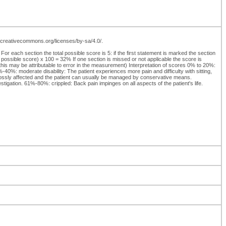
://creativecommons.org/licenses/by-sa/4.0/.
 each section the total possible score is 5: if the first statement is marked the section
al possible score) x 100 = 32% If one section is missed or not applicable the score is
his may be attributable to error in the measurement) Interpretation of scores 0% to 20%:
1%-40%: moderate disability: The patient experiences more pain and difficulty with sitting,
t grossly affected and the patient can usually be managed by conservative means.
estigation. 61%-80%: crippled: Back pain impinges on all aspects of the patient's life.