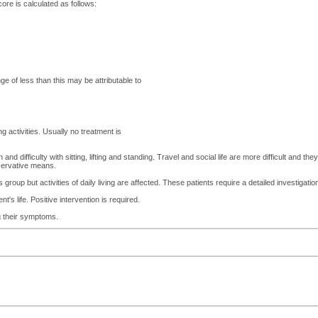
core is calculated as follows:
of less than this may be attributable to
g activities. Usually no treatment is
d difficulty with sitting, lifting and standing. Travel and social life are more difficult and t
servative means.
roup but activities of daily living are affected. These patients require a detailed investigatio
's life. Positive intervention is required.
 their symptoms.