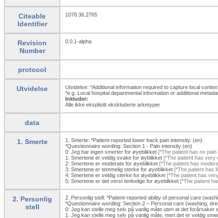
1078.36.2765
Citeable
Identifier
0.0.1-alpha
Revision
Number
protocol
Utvidelse: *Additional information required to capture local conte
Utvidelse
*e.g. Local hospital departmental information or additional metad
Inkluder:
Alle ikke eksplisitt ekskluderte arketyper
data
1. Smerte: *Patient-reported lower back pain intensity. (en)
1. Smerte
*Questionnaire wording: Section 1 - Pain intensity (en)
0:
Jeg har ingen smerter for øyeblikket
[*The patient has no pain
1:
Smertene er veldig svake for øyblikket
[*The patient has very 
2:
Smertene er moderate for øyeblikket
[*The patient has modera
3:
Smertene er temmelig sterke for øyeblikket
[*The patient has f
4:
Smertene er veldig sterke for øyeblikket
[*The patient has ver
5:
Smertene er det verst tenkelige for øyeblikket
[*The patient ha
2. Personlig stell: *Patient-reported ability of personal care (was
2. Personlig
*Questionnaire wording: Section 2 – Personal care (washing, dre
stell
0:
Jeg kan stelle meg selv på vanlig måte uten at det forårsaker 
1:
Jeg kan stelle meg selv på vanlig måte, men det er veldig smert