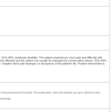
ise. 21%-40%: moderate disability: The patient experiences more pain and difficulty with
ot grossly affected and the patient can usually be managed by conservative means. 41%-60%:
 crippled: Back pain impinges on all aspects of the patient's life. Positive intervention is
 funksjonshemmet fra jobb. Personlig pleie, seksuell aktivitet og søvn påvirkes ikke
tredning]