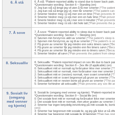
6. Å stå: *Patient-reported ability to stand due to lower back pain.
6. Å stå
*Questionnaire wording: Section 6 – Standing (en)
0:
Jeg kan stå så lenge jeg vil uten å få mer smerter
[*The patient
1:
Jeg kan stå så lenge jeg vil, men får smerter
[*The patient can 
2:
Smerter hindrer meg i å stå mer enn en time
[*Pain prevents th
3:
Smerter hindrer meg i å stå mer enn en halv time
[*Pain preven
4:
Smerte hindrer meg i å stå i mer enn ti minutter
[*Pain prevents
5:
Smerter hindrer meg i å stå i det hele tatt
[*Pain prevents the pat
7. Å sove: *Patient-reported ability to sleep due to lower back pai
7. Å sove
*Questionnaire wording: Section 7 – Sleeping (en)
0:
Søvnen min forstyrres aldri av smerter
[*The patient's sleep is
1:
Søvnen min forstyrres av og til av smerter
[*The patient's is o
2:
På grunn av smerter får jeg mindre enn seks timers søvn
[*Bec
3:
På grunn av smerter får jeg mindre enn fire timers søvn
[*Beca
4:
På grunn av smerter får jeg mindre enn to timers søvn
[*Becaus
5:
Smerter hindrer all søvn
[*Pain prevents the patient from sleepin
8. Seksualliv: *Patient-reported impact on sex life due to back pai
8. Seksualliv
*Questionnaire wording: Section 8 – Sex life (if applicable) (en)
0:
Seksuallivet mitt er normalt og forårsaker ikke mer smerter
[*T
1:
Seksuallivet mitt er normalt, men forårsaker noe mer smerter
[
2:
Seksuallivet mitt er (nesten) normalt, men svært smertefult
[*Th
3:
Seksuallivet mitt er svært begrenset på grunn av smerter
[*The
4:
Seksuallivet mitt er nesten borte på grunn av smerter
[*The pat
5:
Smerter forhindrer alt seksualliv
[*Pain prevents any sex life at a
9. Sosialt liv (omgang med venner og kjente): *Patient-reported im
9. Sosialt liv
*Questionnaire wording: Section 9 – Social life (en)
(omgang
0:
Det sosiale livet mitt er normalt og forårsaker ikke mer smerte
med venner
1:
Det sosiale livet mitt er normalt, men øker graden av smerter
[
2:
Smerter har ingen betydelig innvirkning på mitt sosiale liv, bort
og kjente)
(en)]
3:
Smerter har begrenset mitt sosiale liv, og jeg går ikke ut så oft
4:
Smerter har begrenst mitt sosiale liv til hjemmet
[*Pain has restr