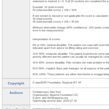
statement is marked, it = 5. If all 10 sections are completed the s
Example: 16 (total scored)
50 (total possible score) x 100 = 32%
If one section is missed or not applicable the score is calculated:
16 (total scored)
45 (total possible score) x 100 = 35.5%
Minimum detectable change (90% confidence): 10% points (change 
error in the measurement)
Interpretation of scores
0% to 20%: minimal disability: The patient can cope with most livin
indicated apart from advice on lifting sitting and exercise.
21%-40%: moderate disability: The patient experiences more pain an
grossly affected and the patient can usually be managed by con
41%-60%: severe disability: Pain remains the main problem in this g
61%-80%: crippled: Back pain impinges on all aspects of the patient
81%-100%: These patients are either bed-bound or exaggerating
© openEHR Foundation, Nasjonal IKT HF
Copyright
Forfatternavn: Alan Fish
Authors
Organisasjon: Apperta Foundation CIC.
E-post: alan.fish@apperta.org
Opprinnelig skrevet dato: 2019-07-18
Forfatternavn: Alan Fish