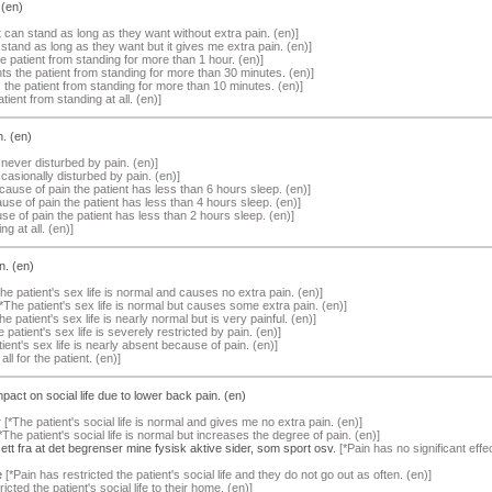
 (en)
 can stand as long as they want without extra pain. (en)]
stand as long as they want but it gives me extra pain. (en)]
e patient from standing for more than 1 hour. (en)]
ts the patient from standing for more than 30 minutes. (en)]
 the patient from standing for more than 10 minutes. (en)]
ient from standing at all. (en)]
n. (en)
 never disturbed by pain. (en)]
ccasionally disturbed by pain. (en)]
ause of pain the patient has less than 6 hours sleep. (en)]
use of pain the patient has less than 4 hours sleep. (en)]
e of pain the patient has less than 2 hours sleep. (en)]
g at all. (en)]
n. (en)
he patient's sex life is normal and causes no extra pain. (en)]
*The patient's sex life is normal but causes some extra pain. (en)]
e patient's sex life is nearly normal but is very painful. (en)]
 patient's sex life is severely restricted by pain. (en)]
ient's sex life is nearly absent because of pain. (en)]
ll for the patient. (en)]
pact on social life due to lower back pain. (en)
r
[*The patient's social life is normal and gives me no extra pain. (en)]
*The patient's social life is normal but increases the degree of pain. (en)]
sett fra at det begrenser mine fysisk aktive sider, som sport osv.
[*Pain has no significant effec
e
[*Pain has restricted the patient's social life and they do not go out as often. (en)]
icted the patient's social life to their home. (en)]