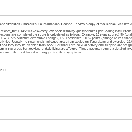
 Attribution-ShareAlike 4.0 International License. To view a copy of this license, visit http
s/pdf_file/0014/23036/oswestry-low-back-disability-questionnaire1.pdf Scoring instructions For
 10 sections are completed the score is calculated as follows: Example: 16 (total scored) 50 (tot
x 100 = 35.5% Minimum detectable change (90% confidence): 10% points (change of less than t
ctivities. Usually no treatment is indicated apart from advice on lifting sitting and exercise. 2
ficult and they may be disabled from work. Personal care, sexual activity and sleeping are no
in this group but activities of daily living are affected. These patients require a detailed inv
ents are either bed-bound or exaggerating their symptoms.
A414