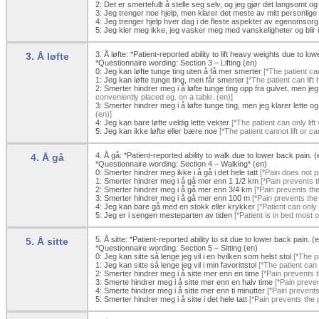
2:
Det er smertefullt å stelle seg selv, og jeg gjør det langsomt og 
3:
Jeg trenger noe hjelp, men klarer det meste av mitt personlige 
4:
Jeg trenger hjelp hver dag i de fleste aspekter av egenomsorg
5:
Jeg kler meg ikke, jeg vasker meg med vanskeligheter og blir 
3. Å løfte: *Patient-reported ability to lift heavy weights due to lo
3. Å løfte
*Questionnaire wording: Section 3 – Lifting (en)
0:
Jeg kan løfte tunge ting uten å få mer smerter
[*The patient can
1:
Jeg kan løfte tunge ting, men får smerter
[*The patient can lift
2:
Smerter hindrer meg i å løfte tunge ting opp fra gulvet, men jeg
conveniently placed eg. on a table. (en)]
3:
Smerter hindrer meg i å løfte tunge ting, men jeg klarer lette og
(en)]
4:
Jeg kan bare løfte veldig lette vekter
[*The patient can only lift 
5:
Jeg kan ikke løfte eller bære noe
[*The patient cannot lift or ca
4. Å gå: *Patient-reported ability to walk due to lower back pain. (
4. Å gå
*Questionnaire wording: Section 4 – Walking* (en)
0:
Smerter hindrer meg ikke i å gå i det hele tatt
[*Pain does not p
1:
Smerter hindrer meg i å gå mer enn 1 1/2 km
[*Pain prevents t
2:
Smerter hindrer meg i å gå mer enn 3/4 km
[*Pain prevents the
3:
Smerter hindrer meg i å gå mer enn 100 m
[*Pain prevents the
4:
Jeg kan bare gå med en stokk eller krykker
[*Patient can only 
5:
Jeg er i sengen mesteparten av tiden
[*Patient is in bed most o
5. Å sitte: *Patient-reported ability to sit due to lower back pain. (
5. Å sitte
*Questionnaire wording: Section 5 – Sitting (en)
0:
Jeg kan sitte så lenge jeg vil i en hvilken som helst stol
[*The pa
1:
Jeg kan sitte så lenge jeg vil i min favorittstol
[*The patient can o
2:
Smerter hindrer meg i å sitte mer enn en time
[*Pain prevents t
3:
Smerte hindrer meg i å sitte mer enn en halv time
[*Pain preven
4:
Smerte hindrer meg i å sitte mer enn ti minutter
[*Pain prevents 
5:
Smerter hindrer meg i å sitte i det hele tatt
[*Pain prevents the pa