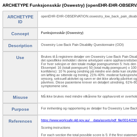
ARCHETYPE Funksjonsskår (Oswestry) (openEHR-EHR-OBSERVAT
ARCHETYPE
openEHR-EHR-OBSERVATION.oswestry_low_back_pain_disabilit
ID
Funksjonsskår (Oswestry)
Concept
Oswestry Low Back Pain Disability Questionnaire (ODI)
Description
Brukes til å registrere detaljer om Oswestry Low Back Pain Disabi
Use
det spesifikke innholdet i denne arketypen være opphavsrettsbe
For hver seksjon er den totale mulige poengsummen 5: hvis den 
Eksempel: 16 (totalt poengsum) 50 (total mulig poengsum) x 100
konfidens): 10 % poeng (endring på mindre enn dette kan skyldes fe
om løfting av sittende og trening. 21%-40%: moderat funksjonshe
omsorg, seksuell aktivitet og søvn er det ikke alvorlig påvirket
påvirkes. Disse pasientene krever en detaljert utredning. 61%-80
symptomene sine.
Må ikke brukes med mindre vilkårene for opphavsrett er overhold
Misuse
For innhenting og rapportering av detaljer fra Oswestry Low Back
Purpose
https://www.worksafe.qld.gov.au/__data/assets/pdf_file/0014/230
References
Scoring instructions
For each section the total possible score is 5: if the first statemen