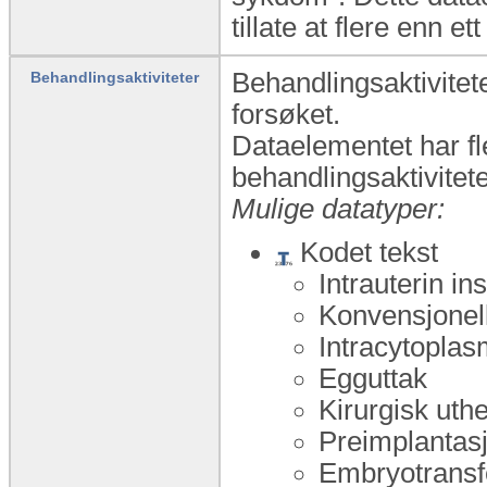
tillate at flere enn e
Behandlingsaktivitete
Behandlingsaktiviteter
forsøket.
Dataelementet har fl
behandlingsaktivitete
Mulige datatyper:
Kodet tekst
Intrauterin i
Konvensjonell
Intracytoplas
Egguttak
Kirurgisk uth
Preimplantas
Embryotransf