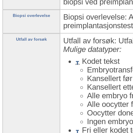
biopsi ved preimplan
Biopsi overlevelse: 
Biopsi overlevelse
preimplantasjonstes
Utfall av forsøk: Utf
Utfall av forsøk
Mulige datatyper:
Kodet tekst
Embryotransf
Kansellert fø
Kansellert ett
Alle embryo f
Alle oocytter 
Oocytter done
Ingen embryo 
Fri eller kodet 