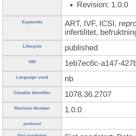
Revision: 1.0.0
ART, IVF, ICSI, reprod
Keywords
infertilitet, befruktn
published
Lifecycle
1eb7ec6c-a147-427
UID
nb
Language used
1078.36.2707
Citeable Identifier
1.0.0
Revision Number
protocol
Sist oppdatert