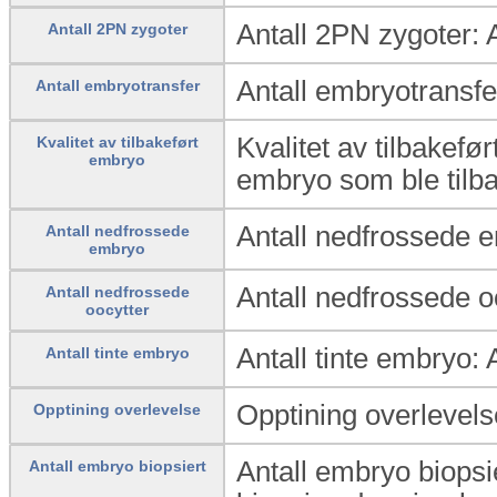
Antall 2PN zygoter: A
Antall 2PN zygoter
Antall embryotransfer
Antall embryotransfer
Kvalitet av tilbakefør
Kvalitet av tilbakeført
embryo
embryo som ble tilba
Antall nedfrossede 
Antall nedfrossede
embryo
Antall nedfrossede oo
Antall nedfrossede
oocytter
Antall tinte embryo: 
Antall tinte embryo
Opptining overlevels
Opptining overlevelse
Antall embryo biopsi
Antall embryo biopsiert