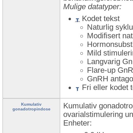
Mulige datatyper:
Kodet tekst
Naturlig sykl
Modifisert nat
Hormonsubsti
Mild stimuler
Langvarig GnR
Flare-up GnRH
GnRH antagoni
Fri eller kodet 
Kumulativ gonadotrop
Kumulativ
gonadotropindose
ovarialstimulering u
Enheter: