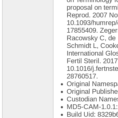
proposal on termi
Reprod. 2007 Nov
10.1093/humrep/
17855409. Zeger
Racowsky C, de M
Schmidt L, Cooke
International Glos
Fertil Steril. 20
10.1016/j.fertns
28760517.
Original Namesp
Original Publish
Custodian Names
MD5-CAM-1.0.1
Build Uid: 8329