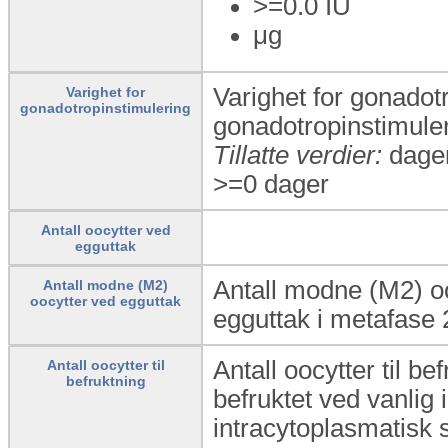
>=0.0
IU
μg
Varighet for gonadotr
Varighet for
gonadotropinstimulering
gonadotropinstimule
Tillatte verdier:
dage
>=0 dager
Antall oocytter ved
egguttak
Antall modne (M2) oo
Antall modne (M2)
oocytter ved egguttak
egguttak i metafase 
Antall oocytter til be
Antall oocytter til
befruktning
befruktet ved vanlig 
intracytoplasmatisk 