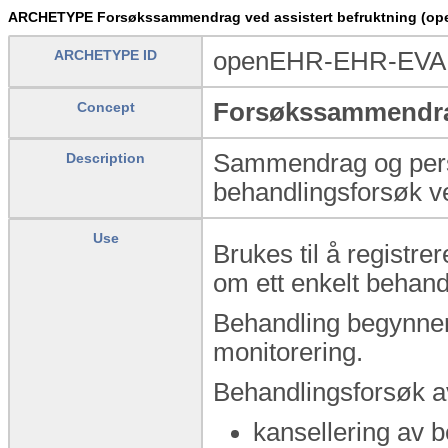
ARCHETYPE Forsøkssammendrag ved assistert befruktning (o
ARCHETYPE ID
openEHR-EHR-EVAL
Forsøkssammendrag
Concept
Sammendrag og persi
Description
behandlingsforsøk ve
Use
Brukes til å registr
om ett enkelt behand
Behandling begynner 
monitorering.
Behandlingsforsøk avs
kansellering av b