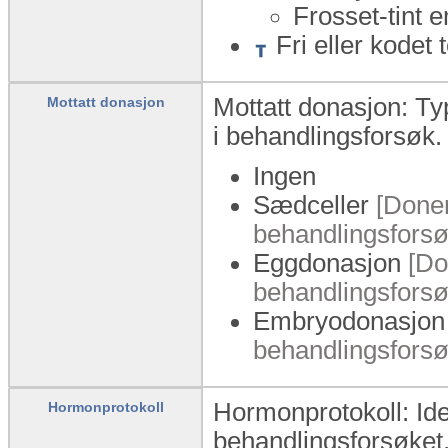
Frosset-tint 
Fri eller kodet 
Mottatt donasjon: Typ
Mottatt donasjon
i behandlingsforsøk.
Ingen
Sædceller
[Doner
behandlingsforsø
Eggdonasjon
[Don
behandlingsforsø
Embryodonasjon
behandlingsforsø
Hormonprotokoll: Ide
Hormonprotokoll
behandlingsforsøket