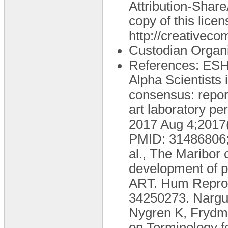
Attribution-Share
copy of this licens
http://creativeco
Custodian Organ
References: ESH
Alpha Scientists
consensus: repor
art laboratory p
2017 Aug 4;2017(
PMID: 31486806;
al., The Maribor 
development of pe
ART. Hum Reprod
34250273. Nargu
Nygren K, Fryd
on Terminology f