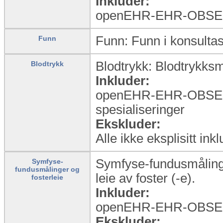
Inkluder:
openEHR-EHR-OBSERVA
Funn: Funn i konsulta
Funn
Blodtrykk: Blodtrykksm
Blodtrykk
Inkluder:
openEHR-EHR-OBSER
spesialiseringer
Ekskluder:
Alle ikke eksplisitt ink
Symfyse-fundusmålinge
Symfyse-
fundusmålinger og
leie av foster (-e).
fosterleie
Inkluder:
openEHR-EHR-OBSE
Ekskluder: