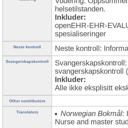
Vudering: Oppsummerte
helsetilstanden.
Inkluder:
openEHR-EHR-EVALUA
spesialiseringer
Neste kontroll: Informa
Neste kontroll
Svangerskapskontroll:
Svangerskapskontroll
svangerskapskontroll (
Inkluder:
Alle ikke eksplisitt ek
Other contributors
Norwegian Bokmål:
I
Translators
Nurse and master stude