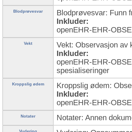
Blodprøvesvar: Funn f
Blodprøvesvar
Inkluder:
openEHR-EHR-OBSER
Vekt: Observasjon av 
Vekt
Inkluder:
openEHR-EHR-OBSE
spesialiseringer
Kroppslig ødem: Obser
Kroppslig ødem
Inkluder:
openEHR-EHR-OBSERV
Notater: Annen dokume
Notater
Vudering