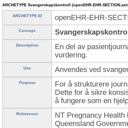
ARCHETYPE Svangerskapskontroll (openEHR-EHR-SECTION.ante
ARCHETYPE ID
openEHR-EHR-SECTIO
Svangerskapskontrol
Concept
En del av pasientjourna
Description
vurdering.
Anvendes ved svangers
Use
For å strukturere jour
Purpose
Dette for å sikre kons
å fungere som en hjelp 
NT Pregnancy Health
References
Queensland Governme