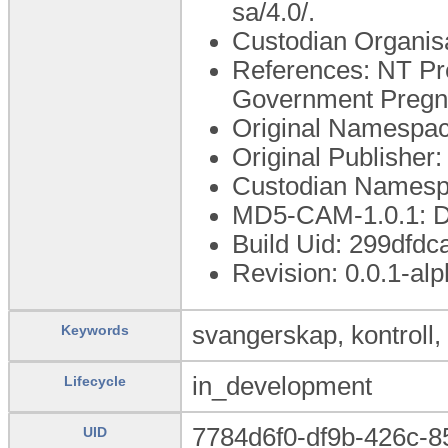
sa/4.0/.
Custodian Organisa
References: NT P
Government Pregn
Original Namespace
Original Publisher
Custodian Namespa
MD5-CAM-1.0.1:
Build Uid: 299dfd
Revision: 0.0.1-al
svangerskap, kontroll, 
Keywords
in_development
Lifecycle
7784d6f0-df9b-426c-
UID