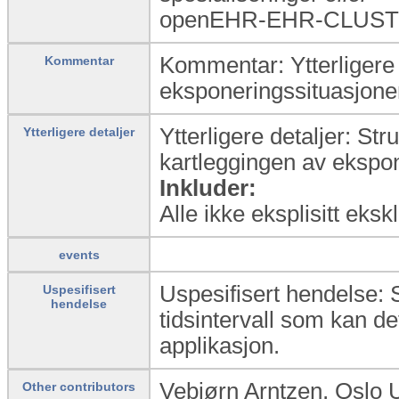
openEHR-EHR-CLUSTE
Kommentar: Ytterligere 
Kommentar
eksponeringssituasjonen
Ytterligere detaljer: St
Ytterligere detaljer
kartleggingen av ekspo
Inkluder:
Alle ikke eksplisitt eks
events
Uspesifisert hendelse: S
Uspesifisert
hendelse
tidsintervall som kan def
applikasjon.
Vebjørn Arntzen, Oslo 
Other contributors