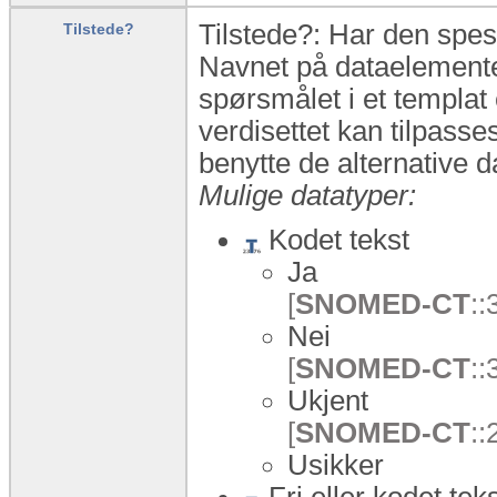
Tilstede?: Har den spes
Tilstede?
Navnet på dataelementet
spørsmålet i et templat 
verdisettet kan tilpass
benytte de alternativ
Mulige datatyper:
Kodet tekst
Ja
[
SNOMED-CT
::
Nei
[
SNOMED-CT
::
Ukjent
[
SNOMED-CT
:
Usikker
Fri eller kodet tek