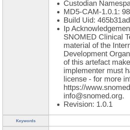
Custodian Namespac
MD5-CAM-1.0.1: 
Build Uid: 465b31
Ip Acknowledgements
SNOMED Clinical T
material of the Inte
Development Organi
of this artefact ma
implementer must h
license - for more i
https://www.snomed
info@snomed.org.
Revision: 1.0.1
Keywords