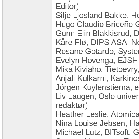
Editor)
Silje Ljosland Bakke, 
Hugo Claudio Briceño G
Gunn Elin Blakkisrud,
Kåre Flø, DIPS ASA, N
Rosane Gotardo, System
Evelyn Hovenga, EJSH C
Mika Kiviaho, Tietoevry
Anjali Kulkarni, Karkino
Jörgen Kuylenstierna,
Liv Laugen, Oslo unive
redaktør)
Heather Leslie, Atomica
Nina Louise Jebsen, H
Michael Lutz, BITsoft,