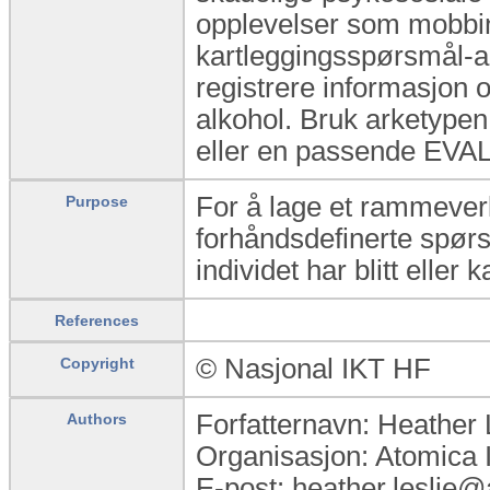
opplevelser som mobbin
kartleggingsspørsmål-ark
registrere informasjon
alkohol. Bruk arkety
eller en passende EVAL
For å lage et rammeverk
Purpose
forhåndsdefinerte spørs
individet har blitt eller
References
© Nasjonal IKT HF
Copyright
Forfatternavn: Heather 
Authors
Organisasjon: Atomica 
E-post: heather.leslie