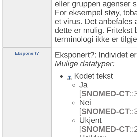
eller gruppen agenser so
For eksempel støy, tobak
et virus. Det anbefales
dette er mulig. Friteks
terminologi ikke er tilgj
Eksponert?: Individet er 
Eksponert?
Mulige datatyper:
Kodet tekst
Ja
[
SNOMED-CT
::
Nei
[
SNOMED-CT
::
Ukjent
[
SNOMED-CT
: