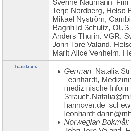
Svenne Naumann, Finn
Terje Nordberg, Helse
Mikael Nyström, Cambi
Ragnhild Schultz, OUS
Anders Thurin, VGR, 
John Tore Valand, Hel
Marit Alice Venheim, H
Translators
German:
Natalia St
Leonhardt, Medizin
medizinische Inform
Strauch.Natalia@mh
hannover.de, sche
leonhardt.darin@mh
Norwegian Bokmål:
John Tore Valand, H