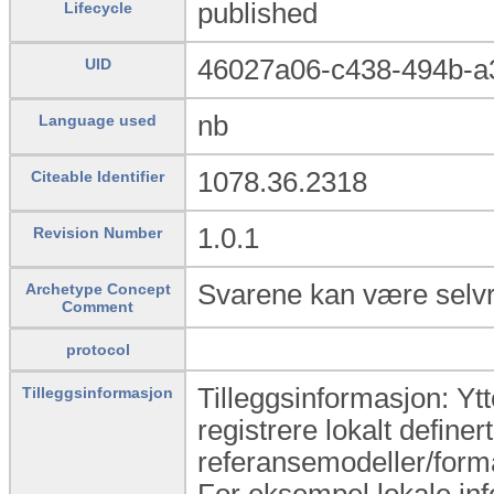
published
Lifecycle
46027a06-c438-494b-a
UID
nb
Language used
1078.36.2318
Citeable Identifier
1.0.1
Revision Number
Svarene kan være selvr
Archetype Concept
Comment
protocol
Tilleggsinformasjon: Yt
Tilleggsinformasjon
registrere lokalt definert
referansemodeller/form
For eksempel lokale inf