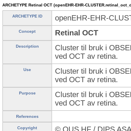
ARCHETYPE Retinal OCT (openEHR-EHR-CLUSTER.retinal_oct_d
ARCHETYPE ID
openEHR-EHR-CLUSTER
Retinal OCT
Concept
Cluster til bruk i OB
Description
ved OCT av retina.
Cluster til bruk i OB
Use
ved OCT av retina.
Cluster til bruk i OB
Purpose
ved OCT av retina.
References
© OUS HF / DIPS AS
Copyright