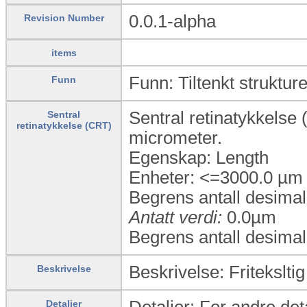
0.0.1-alpha
Revision Number
items
Funn: Tiltenkt strukture
Funn
Sentral retinatykkelse 
Sentral
retinatykkelse (CRT)
micrometer.
Egenskap: Length
Enheter: <=3000.0 µm
Begrens antall desimal
Antatt verdi:
0.0µm
Begrens antall desimal
Beskrivelse: Fritekslti
Beskrivelse
Detaljer: For andre deta
Detaljer