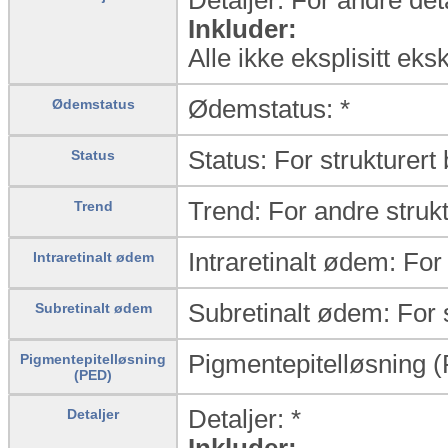
Inkluder:
Alle ikke eksplisitt eks
Ødemstatus: *
Ødemstatus
Status: For strukturert
Status
Trend: For andre strukt
Trend
Intraretinalt ødem: For
Intraretinalt ødem
Subretinalt ødem: For s
Subretinalt ødem
Pigmentepitelløsning (
Pigmentepitelløsning
(PED)
Detaljer: *
Detaljer
Inkluder: