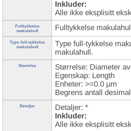
Inkluder:
Alle ikke eksplisitt eks
Fulltykkelse makulahull
Fulltykkelse
makulahull
Type full-tykkelse maku
Type full-tykkelse
makulahull
makulahull.
Størrelse: Diameter a
Størrelse
Egenskap: Length
Enheter: >=0.0 µm
Begrens antall desimal
Detaljer: *
Detaljer
Inkluder:
Alle ikke eksplisitt eks