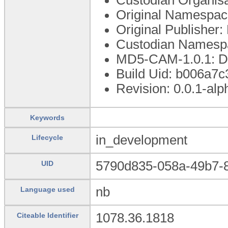
Original Namespace
Original Publisher:
Custodian Namespa
MD5-CAM-1.0.1:
Build Uid: b006a7
Revision: 0.0.1-alp
Keywords
in_development
Lifecycle
5790d835-058a-49b7-
UID
nb
Language used
1078.36.1818
Citeable Identifier