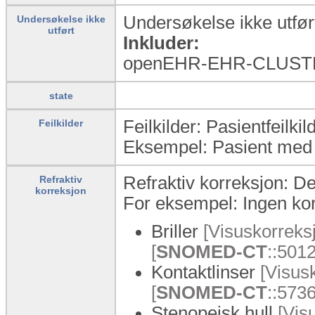
Undersøkelse ikke utført
Undersøkelse ikke
utført
Inkluder:
openEHR-EHR-CLUSTE
state
Feilkilder: Pasientfeilki
Feilkilder
Eksempel: Pasient med 
Refraktiv korreksjon: D
Refraktiv
korreksjon
For eksempel: Ingen korr
Briller
[Visuskorreksj
[
SNOMED-CT
::501
Kontaktlinser
[Visusk
[
SNOMED-CT
::573
Stenopeisk hull
[Visu