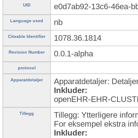
e0d7ab92-13c6-46ea-b
UID
nb
Language used
1078.36.1814
Citeable Identifier
0.0.1-alpha
Revision Number
protocol
Apparatdetaljer: Detaljer
Apparatdetaljer
Inkluder:
openEHR-EHR-CLUSTER.
Tillegg: Ytterligere info
Tillegg
For eksempel ekstra in
Inkluder: