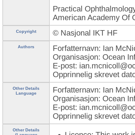
Practical Ophthalmology
American Academy Of Oph
© Nasjonal IKT HF
Copyright
Forfatternavn: Ian McNic
Authors
Organisasjon: Ocean In
E-post: ian.mcnicoll@o
Opprinnelig skrevet dat
Forfatternavn: Ian McNic
Other Details
Language
Organisasjon: Ocean In
E-post: ian.mcnicoll@o
Opprinnelig skrevet dat
Other Details
Licence: This work i
(Language