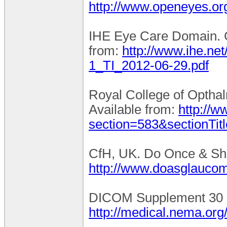
http://www.openeyes.o
IHE Eye Care Domain. Ge
from:
http://www.ihe.n
1_TI_2012-06-29.pdf
Royal College of Opthalm
Available from:
http://w
section=583&sectionTit
CfH, UK. Do Once & Shar
http://www.doasglaucom
DICOM Supplement 30 [In
http://medical.nema.org