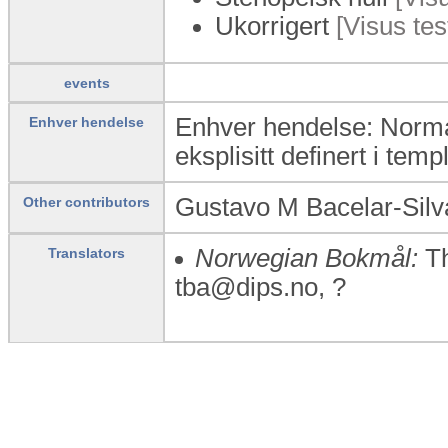
Ukorrigert
[Visus tes
events
Enhver hendelse: Normalv
Enhver hendelse
eksplisitt definert i temp
Gustavo M Bacelar-Silva
Other contributors
Norwegian Bokmål:
Th
Translators
tba@dips.no, ?