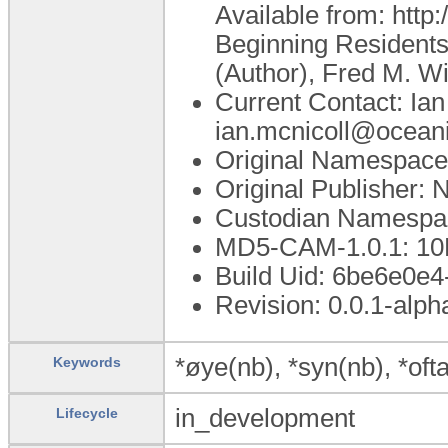
Available from: http
Beginning Residents
(Author), Fred M. Wil
Current Contact: Ian
ian.mcnicoll@ocean
Original Namespace:
Original Publisher: 
Custodian Namespace
MD5-CAM-1.0.1: 
Build Uid: 6be6e0e
Revision: 0.0.1-alph
*øye(nb), *syn(nb), *oft
Keywords
in_development
Lifecycle