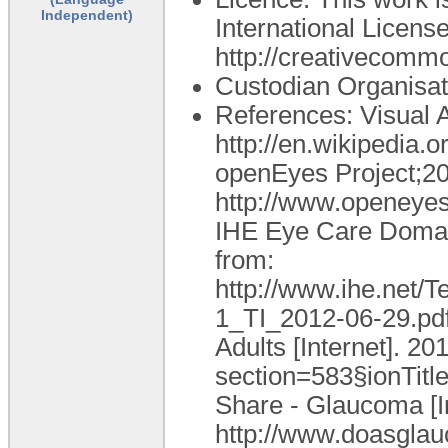
Independent)
International License
http://creativecommo
Custodian Organisat
References: Visual Ac
http://en.wikipedia.o
openEyes Project;20
http://www.openey
IHE Eye Care Domain
from:
http://www.ihe.net
1_TI_2012-06-29.pdf
Adults [Internet]. 2
section=583§ionTit
Share - Glaucoma [In
http://www.doasglau