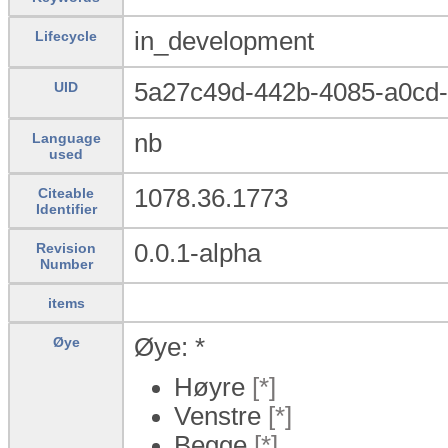
in_development
Lifecycle
5a27c49d-442b-4085-a0cd
UID
nb
Language
used
1078.36.1773
Citeable
Identifier
0.0.1-alpha
Revision
Number
items
Øye: *
Øye
Høyre
[*]
Venstre
[*]
Begge
[*]