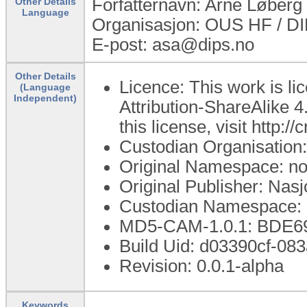
Forfatternavn: Arne Løberg
Other Details
Language
Organisasjon: OUS HF / D
E-post: asa@dips.no
Other Details
Licence: This work is 
(Language
Independent)
Attribution-ShareAlike 4
this license, visit http:
Custodian Organisation:
Original Namespace: no.
Original Publisher: Nasj
Custodian Namespace: n
MD5-CAM-1.0.1: BDE
Build Uid: d03390cf-0
Revision: 0.0.1-alpha
Keywords