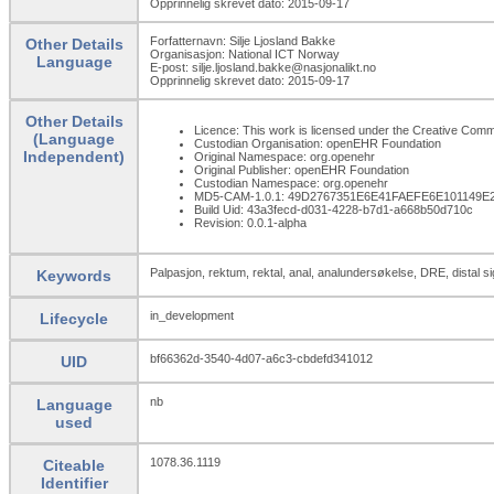
Opprinnelig skrevet dato: 2015-09-17
Forfatternavn: Silje Ljosland Bakke
Other Details
Organisasjon: National ICT Norway
Language
E-post: silje.ljosland.bakke@nasjonalikt.no
Opprinnelig skrevet dato: 2015-09-17
Other Details
Licence: This work is licensed under the Creative Common
(Language
Custodian Organisation: openEHR Foundation
Independent)
Original Namespace: org.openehr
Original Publisher: openEHR Foundation
Custodian Namespace: org.openehr
MD5-CAM-1.0.1: 49D2767351E6E41FAEFE6E101149E
Build Uid: 43a3fecd-d031-4228-b7d1-a668b50d710c
Revision: 0.0.1-alpha
Palpasjon, rektum, rektal, anal, analundersøkelse, DRE, distal
Keywords
in_development
Lifecycle
bf66362d-3540-4d07-a6c3-cbdefd341012
UID
nb
Language
used
1078.36.1119
Citeable
Identifier