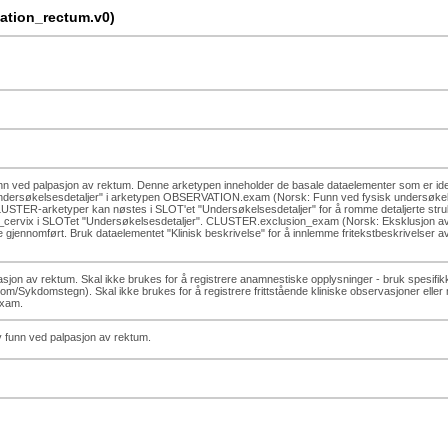
tion_rectum.v0)
nn ved palpasjon av rektum. Denne arketypen inneholder de basale dataelementer som er identif
'et "Undersøkelsesdetaljer" i arketypen OBSERVATION.exam (Norsk: Funn ved fysisk undersø
TER-arketyper kan nøstes i SLOT'et "Undersøkelsesdetaljer" for å romme detaljerte struktu
_cervix i SLOTet "Undersøkelsesdetaljer". CLUSTER.exclusion_exam (Norsk: Eksklusjon av e
e gjennomført. Bruk dataelementet "Klinisk beskrivelse" for å innlemme fritekstbeskrivelser av k
 palpasjon av rektum. Skal ikke brukes for å registrere anamnestiske opplysninger - bruk 
domstegn). Skal ikke brukes for å registrere frittstående kliniske observasjoner eller m
xam.
 av funn ved palpasjon av rektum.