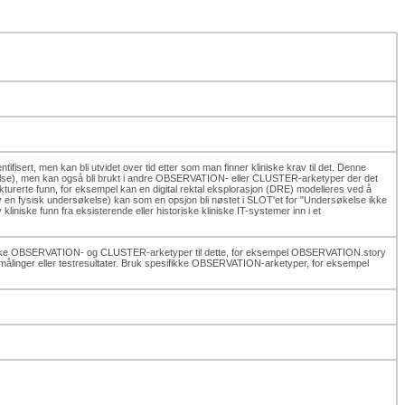
isert, men kan bli utvidet over tid etter som man finner kliniske krav til det. Denne
kelse), men kan også bli brukt i andre OBSERVATION- eller CLUSTER-arketyper der det
rerte funn, for eksempel kan en digital rektal eksplorasjon (DRE) modelleres ved å
n fysisk undersøkelse) kan som en opsjon bli nøstet i SLOT'et for "Undersøkelse ikke
liniske funn fra eksisterende eller historiske kliniske IT-systemer inn i et
spesifikke OBSERVATION- og CLUSTER-arketyper til dette, for eksempel OBSERVATION.story
ålinger eller testresultater. Bruk spesifikke OBSERVATION-arketyper, for eksempel