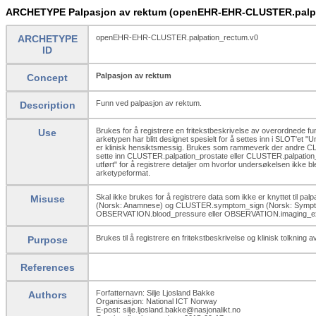
ARCHETYPE Palpasjon av rektum (openEHR-EHR-CLUSTER.palpa
ARCHETYPE
openEHR-EHR-CLUSTER.palpation_rectum.v0
ID
Palpasjon av rektum
Concept
Funn ved palpasjon av rektum.
Description
Brukes for å registrere en fritekstbeskrivelse av overordnede fu
Use
arketypen har blitt designet spesielt for å settes inn i SLOT
er klinisk hensiktsmessig. Brukes som rammeverk der andre CLUS
sette inn CLUSTER.palpation_prostate eller CLUSTER.palpation
utført" for å registrere detaljer om hvorfor undersøkelsen ikke bl
arketypeformat.
Skal ikke brukes for å registrere data som ikke er knyttet til
Misuse
(Norsk: Anamnese) og CLUSTER.symptom_sign (Norsk: Symptom/Syk
OBSERVATION.blood_pressure eller OBSERVATION.imaging_e
Brukes til å registrere en fritekstbeskrivelse og klinisk tolkning
Purpose
References
Forfatternavn: Silje Ljosland Bakke
Authors
Organisasjon: National ICT Norway
E-post: silje.ljosland.bakke@nasjonalikt.no