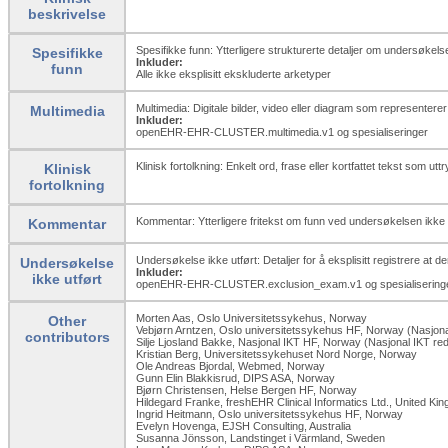
beskrivelse
Spesifikke funn: Ytterligere strukturerte detaljer om undersøkel
Spesifikke
Inkluder:
funn
Alle ikke eksplisitt ekskluderte arketyper
Multimedia: Digitale bilder, video eller diagram som representer
Multimedia
Inkluder:
openEHR-EHR-CLUSTER.multimedia.v1 og spesialiseringer
Klinisk fortolkning: Enkelt ord, frase eller kortfattet tekst som ut
Klinisk
fortolkning
Kommentar: Ytterligere fritekst om funn ved undersøkelsen ikke re
Kommentar
Undersøkelse ikke utført: Detaljer for å eksplisitt registrere at 
Undersøkelse
Inkluder:
ikke utført
openEHR-EHR-CLUSTER.exclusion_
exam.v1 og spesialisering
Morten Aas, Oslo Universitetssykehus, Norway
Other
Vebjørn Arntzen, Oslo universitetssykehus HF, Norway (Nasjona
contributors
Silje Ljosland Bakke, Nasjonal IKT HF, Norway (Nasjonal IKT re
Kristian Berg, Universitetssykehuset Nord Norge, Norway
Ole Andreas Bjordal, Webmed, Norway
Gunn Elin Blakkisrud, DIPS ASA, Norway
Bjørn Christensen, Helse Bergen HF, Norway
Hildegard Franke, freshEHR Clinical Informatics Ltd., United K
Ingrid Heitmann, Oslo universitetssykehus HF, Norway
Evelyn Hovenga, EJSH Consulting, Australia
Susanna Jönsson, Landstinget i Värmland, Sweden