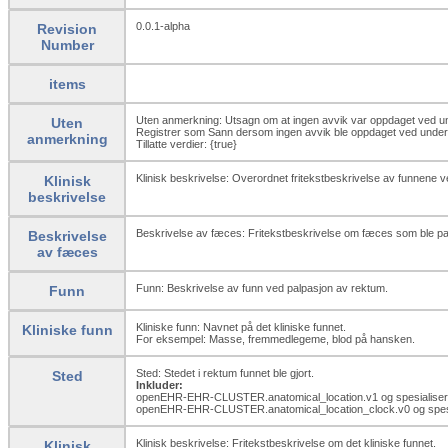
0.0.1-alpha
Revision
Number
items
Uten anmerkning: Utsagn om at ingen avvik var oppdaget ved u
Uten
Registrer som Sann dersom ingen avvik ble oppdaget ved undersø
anmerkning
Tillatte verdier: {true}
Klinisk beskrivelse: Overordnet fritekstbeskrivelse av funnene 
Klinisk
beskrivelse
Beskrivelse av fæces: Fritekstbeskrivelse om fæces som ble pal
Beskrivelse
av fæces
Funn: Beskrivelse av funn ved palpasjon av rektum.
Funn
Kliniske funn: Navnet på det kliniske funnet.
Kliniske funn
For eksempel: Masse, fremmedlegeme, blod på hansken.
Sted: Stedet i rektum funnet ble gjort.
Sted
Inkluder:
openEHR-EHR-CLUSTER.anatomical_
location.v1 og spesialise
openEHR-EHR-CLUSTER.anatomical_
location_
clock.v0 og spes
Klinisk beskrivelse: Fritekstbeskrivelse om det kliniske funnet.
Klinisk