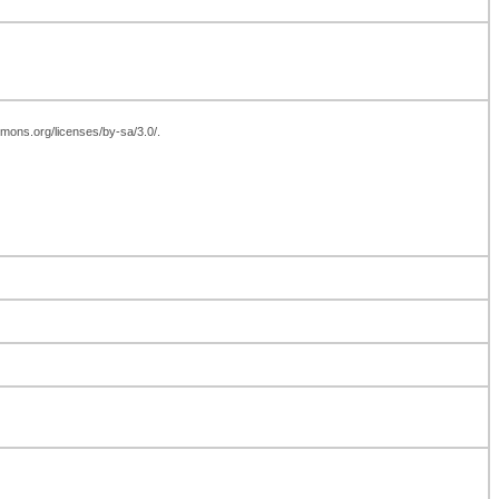
mmons.org/licenses/by-sa/3.0/.