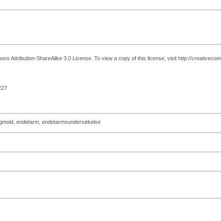
s Attribution-ShareAlike 3.0 License. To view a copy of this license, visit http://creativeco
227
 sigmoid, endetarm, endetarmsundersøkelse