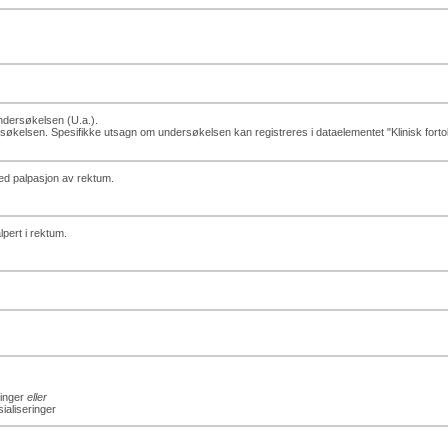
ndersøkelsen (U.a.).
kelsen. Spesifikke utsagn om undersøkelsen kan registreres i dataelementet "Klinisk fortol
ved palpasjon av rektum.
pert i rektum.
ringer
eller
ialiseringer