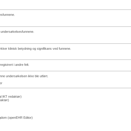
sesfunnene.
er undersøkelsesfunnene.
trykker klinisk betydning og signifikans ved funnene.
gistrert i andre felt.
denne undersøkelsen ikke ble utført.
er
l IKT redaktør)
daktør)
ingdom (openEHR Editor)