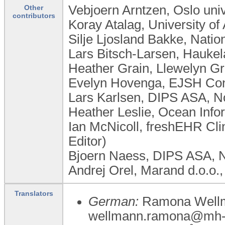
Vebjoern Arntzen, Oslo univ
Other
contributors
Koray Atalag, University o
Silje Ljosland Bakke, Nati
Lars Bitsch-Larsen, Haukel
Heather Grain, Llewelyn Gra
Evelyn Hovenga, EJSH Cons
Lars Karlsen, DIPS ASA, 
Heather Leslie, Ocean Info
Ian McNicoll, freshEHR Cli
Editor)
Bjoern Naess, DIPS ASA, 
Andrej Orel, Marand d.o.o.,
Translators
German:
Ramona Wellma
wellmann.ramona@mh-