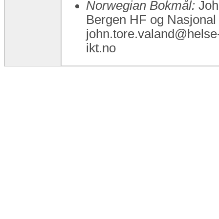
Norwegian Bokmål:
John
Bergen HF og Nasjonal 
john.tore.valand@helse-
ikt.no