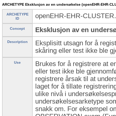
ARCHETYPE Eksklusjon av en undersøkelse (openEHR-EHR-CL
ARCHETYPE
openEHR-EHR-CLUSTER.e
ID
Eksklusjon av en unders
Concept
Eksplisitt utsagn for å regis
Description
skåring eller test ikke ble 
Brukes for å registrere at e
Use
eller test ikke ble gjennomført
registrere årsak til at unde
laget for å tillate registrer
ulike nivå i undersøkelsesp
undersøkelsesarketype som g
snakk om. For eksempel om