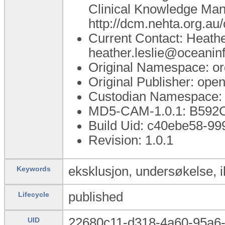
Clinical Knowledge Mana
http://dcm.nehta.org.a
Current Contact: Heathe
heather.leslie@oceanin
Original Namespace: o
Original Publisher: op
Custodian Namespace: 
MD5-CAM-1.0.1: B59
Build Uid: c40ebe58-9
Revision: 1.0.1
eksklusjon, undersøkelse, i
Keywords
published
Lifecycle
22680c11-d318-4a60-95a6
UID